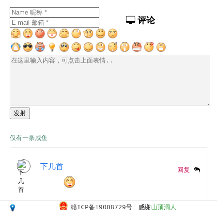
评论
发射
仅有一条咸鱼
下几首
回复
赣ICP备19008729号
感谢
山顶洞人