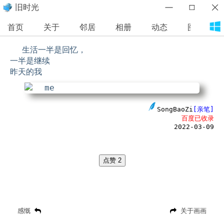
旧时光
首页
关于
邻居
相册
动态
图库
生活一半是回忆，
一半是继续
昨天的我
SongBaoZi
[亲笔]
百度已收录
2022-03-09
点赞
2
感慨
关于画画