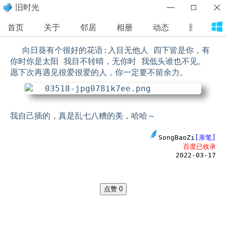
旧时光
首页
关于
邻居
相册
动态
图库
向日葵有个很好的花语:入目无他人 四下皆是你，有
你时你是太阳 我目不转晴，无你时 我低头谁也不见。
愿下次再遇见很爱很爱的人，你一定要不留余力。
我自己插的，真是乱七八糟的美，哈哈～
SongBaoZi
[亲笔]
百度已收录
2022-03-17
点赞
0